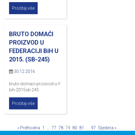
Pročitaj više
BRUTO DOMAĆI
PROIZVOD U
FEDERACIJI BiH U
2015. (SB-245)
30.12.2016
bruto-domaci-proizvod-u-f-
bih-2015sb-245
Pročitaj više
« Prethodna
1
…
77
78
79
80
81
…
97
Sljedeća »