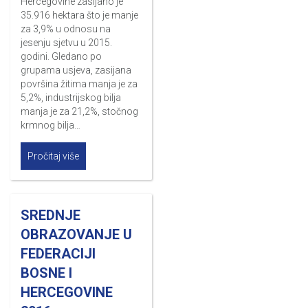
Hercegovine zasijano je
35.916 hektara što je manje
za 3,9% u odnosu na
jesenju sjetvu u 2015.
godini. Gledano po
grupama usjeva, zasijana
površina žitima manja je za
5,2%, industrijskog bilja
manja je za 21,2%, stočnog
krmnog bilja…
Pročitaj više
SREDNJE
OBRAZOVANJE U
FEDERACIJI
BOSNE I
HERCEGOVINE