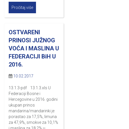
Pročitaj više
OSTVARENI
PRINOSI JUŽNOG
VOĆA I MASLINA U
FEDERACIJI BiH U
2016.
10.02.2017
13.1.3-pdf 13.1.3.xls U
Federaciji Bosne i
Hercegovine u 2016. godini
ukupan prinos
mandarina/mandarinki je
porastao za 17,5%, limuna
za 47,9%, smokve za 10,1%
i maslina za 18,2% u