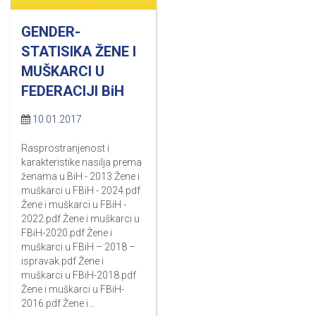
GENDER-
STATISIKA ŽENE I
MUŠKARCI U
FEDERACIJI BiH
10.01.2017
Rasprostranjenost i
karakteristike nasilja prema
ženama u BiH - 2013 Žene i
muškarci u FBiH - 2024.pdf
Žene i muškarci u FBiH -
2022.pdf Žene i muškarci u
FBiH-2020.pdf Žene i
muškarci u FBiH – 2018 –
ispravak.pdf Žene i
muškarci u FBiH-2018.pdf
Žene i muškarci u FBiH-
2016.pdf Žene i…