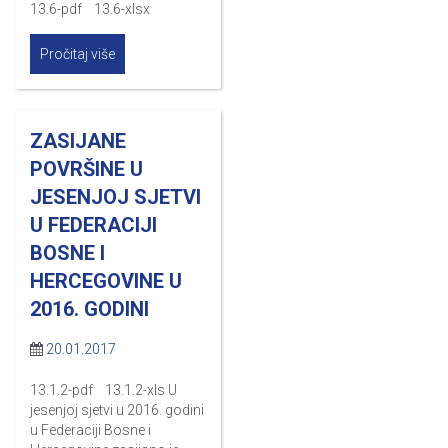
13.6-pdf 13.6-xlsx
Pročitaj više
ZASIJANE
POVRŠINE U
JESENJOJ SJETVI
U FEDERACIJI
BOSNE I
HERCEGOVINE U
2016. GODINI
20.01.2017
13.1.2-pdf 13.1.2-xls U
jesenjoj sjetvi u 2016. godini
u Federaciji Bosne i