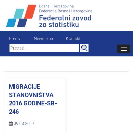
Skip
to
content
Press
Newsletter
Kontakt
Search
for:
MIGRACIJE
STANOVNIŠTVA
2016 GODINE-SB-
246
09.03.2017