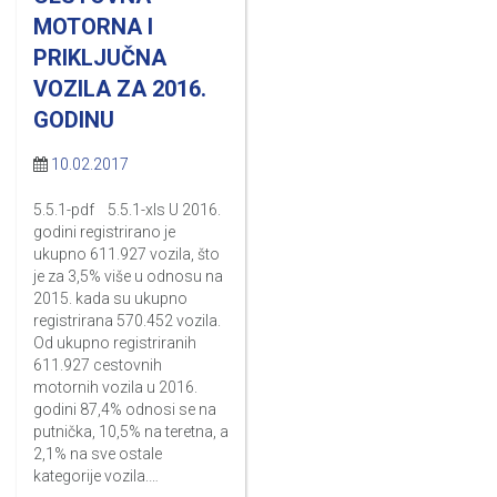
MOTORNA I
PRIKLJUČNA
VOZILA ZA 2016.
GODINU
10.02.2017
5.5.1-pdf 5.5.1-xls U 2016.
godini registrirano je
ukupno 611.927 vozila, što
je za 3,5% više u odnosu na
2015. kada su ukupno
registrirana 570.452 vozila.
Od ukupno registriranih
611.927 cestovnih
motornih vozila u 2016.
godini 87,4% odnosi se na
putnička, 10,5% na teretna, a
2,1% na sve ostale
kategorije vozila.…