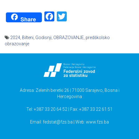
Facebook
Twitter
Share
2024
,
Bilteni
,
Godisnji
,
OBRAZOVANJE
,
predškolsko
obrazovanje
Navigacija
članaka
Adresa: Zelenih beretki 26 | 71000 Sarajevo, Bosna i
Hercegovina
Tel: +387 33 20 64 52 | Fax: +387 33 22 61 51
Email:
fedstat@fzs.ba
| Web: www.fzs.ba