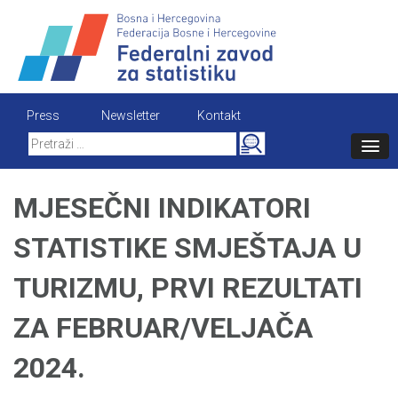
Skip
to
content
Press
Newsletter
Kontakt
Search
for:
MJESEČNI INDIKATORI
STATISTIKE SMJEŠTAJA U
TURIZMU, PRVI REZULTATI
ZA FEBRUAR/VELJAČA
2024.