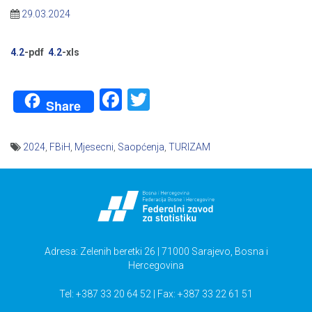
29.03.2024
4.2
-pdf
4.2
-xls
Facebook
Twitter
Share
2024
,
FBiH
,
Mjesecni
,
Saopćenja
,
TURIZAM
Navigacija
članaka
Adresa: Zelenih beretki 26 | 71000 Sarajevo, Bosna i
Hercegovina
Tel: +387 33 20 64 52 | Fax: +387 33 22 61 51