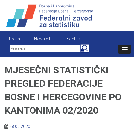
Skip
to
content
Press
Newsletter
Kontakt
Search
for:
MJESEČNI STATISTIČKI
PREGLED FEDERACIJE
BOSNE I HERCEGOVINE PO
KANTONIMA 02/2020
28.02.2020