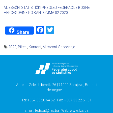
MJESEČNI STATISTIČKI PREGLED FEDERACIJE BOSNE I
HERCEGOVINE PO KANTONIMA 02 2020
Facebook
Twitter
Share
2020
,
Bilteni
,
Kantoni
,
Mjesecni
,
Saopćenja
Navigacija
članaka
Adresa: Zelenih beretki 26 | 71000 Sarajevo, Bosna i
Hercegovina
Tel: +387 33 20 64 52 | Fax: +387 33 22 61 51
Email:
fedstat@fzs.ba
| Web: www.fzs.ba