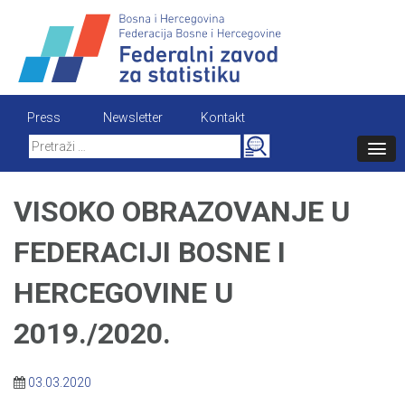
Skip
to
content
Press
Newsletter
Kontakt
Search
for:
VISOKO OBRAZOVANJE U
FEDERACIJI BOSNE I
HERCEGOVINE U
2019./2020.
03.03.2020