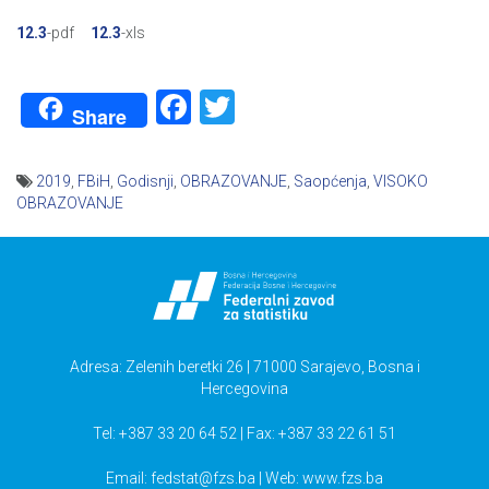
12.3
-pdf
12.3
-xls
Facebook
Twitter
Share
2019
,
FBiH
,
Godisnji
,
OBRAZOVANJE
,
Saopćenja
,
VISOKO
OBRAZOVANJE
Navigacija
članaka
Adresa: Zelenih beretki 26 | 71000 Sarajevo, Bosna i
Hercegovina
Tel: +387 33 20 64 52 | Fax: +387 33 22 61 51
Email:
fedstat@fzs.ba
| Web: www.fzs.ba