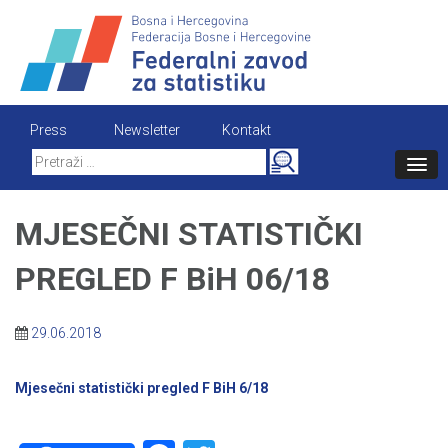
Skip
to
content
Press
Newsletter
Kontakt
Search
for:
MJESEČNI STATISTIČKI
PREGLED F BiH 06/18
29.06.2018
Mjesečni statistički pregled F BiH 6/18