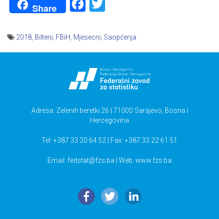
Facebook
Twitter
Share
2018
,
Bilteni
,
FBiH
,
Mjesecni
,
Saopćenja
Navigacija
članaka
Adresa: Zelenih beretki 26 | 71000 Sarajevo, Bosna i
Hercegovina
Tel: +387 33 20 64 52 | Fax: +387 33 22 61 51
Email:
fedstat@fzs.ba
| Web: www.fzs.ba