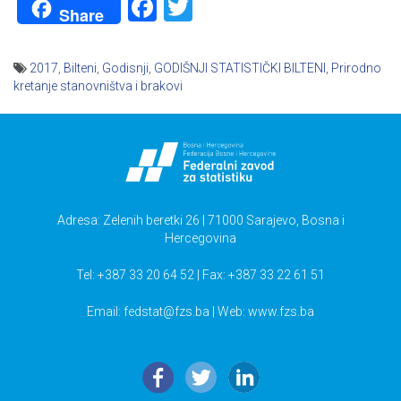
Facebook
Twitter
Share
2017
,
Bilteni
,
Godisnji
,
GODIŠNJI STATISTIČKI BILTENI
,
Prirodno
kretanje stanovništva i brakovi
Navigacija
članaka
Adresa: Zelenih beretki 26 | 71000 Sarajevo, Bosna i
Hercegovina
Tel: +387 33 20 64 52 | Fax: +387 33 22 61 51
Email:
fedstat@fzs.ba
| Web: www.fzs.ba