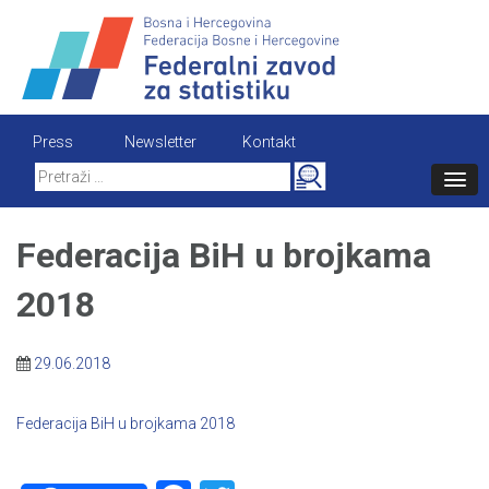
Skip
to
content
Press
Newsletter
Kontakt
Search
for:
Federacija BiH u brojkama
2018
29.06.2018
Federacija BiH u brojkama 2018