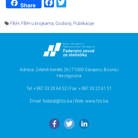
Facebook
Twitter
Share
FBiH
,
FBIH u brojkama
,
Godisnji
,
Publikacije
Navigacija
članaka
Adresa: Zelenih beretki 26 | 71000 Sarajevo, Bosna i
Hercegovina
Tel: +387 33 20 64 52 | Fax: +387 33 22 61 51
Email:
fedstat@fzs.ba
| Web: www.fzs.ba