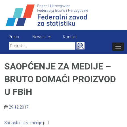
Skip
to
content
Press
Newsletter
Kontakt
Search
for:
SAOPĆENJE ZA MEDIJE –
BRUTO DOMAĆI PROIZVOD
U FBiH
29.12.2017
Saopstenje za medije
-pdf