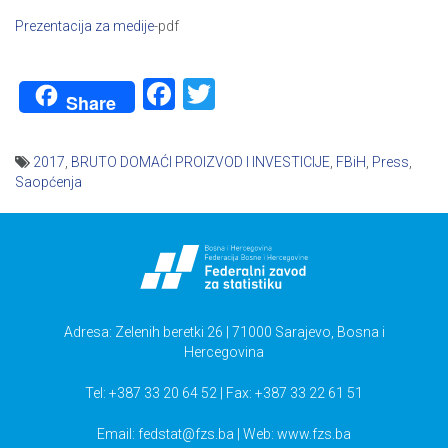
Prezentacija za medije
-pdf
Facebook
Twitter
Share
2017
,
BRUTO DOMAĆI PROIZVOD I INVESTICIJE
,
FBiH
,
Press
,
Saopćenja
Navigacija
članaka
Adresa: Zelenih beretki 26 | 71000 Sarajevo, Bosna i
Hercegovina
Tel: +387 33 20 64 52 | Fax: +387 33 22 61 51
Email:
fedstat@fzs.ba
| Web: www.fzs.ba