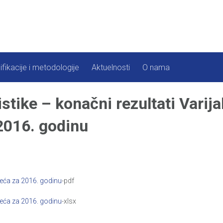
ifikacije i metodologije
Aktuelnosti
O nama
tike – konačni rezultati Varijab
2016. godinu
zeća za 2016. godinu
-pdf
zeća za 2016. godinu
-xlsx