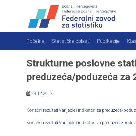
Skip
to
content
Početna
Statističke oblasti
Publikacije
Klas
Strukturne poslovne statis
preduzeća/poduzeća za 
29.12.2017
Konačni rezultati Varijable i indikatori za preduzeća/podu
Konačni rezultati Varijable i indikatori za preduzeća/podu