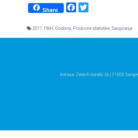
Facebook
Twitter
Share
2017
,
FBiH
,
Godisnji
,
Poslovne statistike
,
Saopćenja
Navigacija
članaka
Adresa: Zelenih beretki 26 | 71000 Saraje