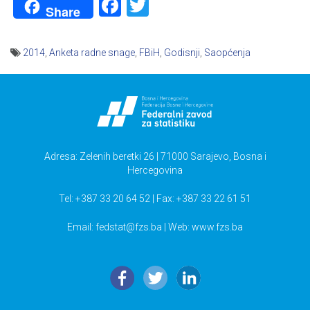
Facebook
Twitter
Share
2014
,
Anketa radne snage
,
FBiH
,
Godisnji
,
Saopćenja
Navigacija
članaka
Adresa: Zelenih beretki 26 | 71000 Sarajevo, Bosna i
Hercegovina
Tel: +387 33 20 64 52 | Fax: +387 33 22 61 51
Email:
fedstat@fzs.ba
| Web: www.fzs.ba