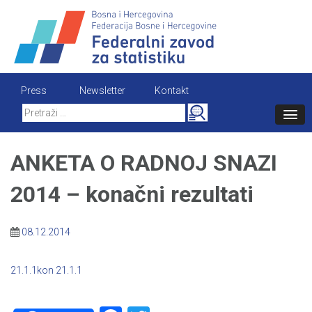
Skip
to
content
Press
Newsletter
Kontakt
Search
for:
ANKETA O RADNOJ SNAZI
2014 – konačni rezultati
08.12.2014
21.1.1kon
21.1.1