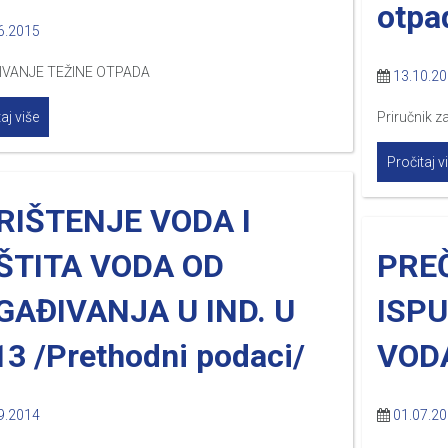
otpa
6.2015
IVANJE TEŽINE OTPADA
13.10.2
aj više
Priručnik z
Pročitaj v
RIŠTENJE VODA I
ŠTITA VODA OD
PRE
GAĐIVANJA U IND. U
ISP
3 /Prethodni podaci/
VODA
9.2014
01.07.2