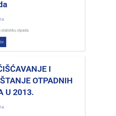
da
014
a statistiku otpada
iše
ČIŠĆAVANJE I
UŠTANJE OTPADNIH
 U 2013.
014