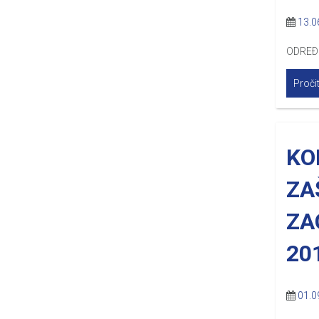
13.0
ODREÐ
Pročit
KO
ZA
ZA
201
01.0