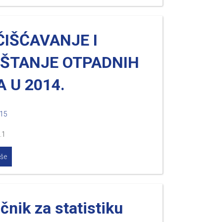
ČIŠĆAVANJE I
UŠTANJE OTPADNIH
 U 2014.
015
.1
iše
čnik za statistiku