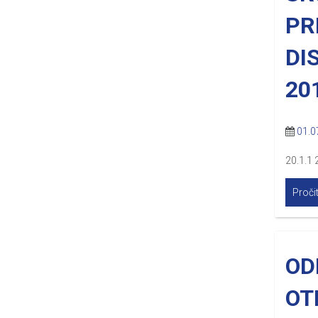
PR
DI
20
01.0
20.1.1 
Pročit
OD
OT