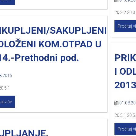
01.09.2
20.3.2 20.3
Pročitaj v
IKUPLJENI/SAKUPLJENI
ODLOŽENI KOM.OTPAD U
14.-Prethodni pod.
PRI
I OD
8.2015
2013
20.5.1
aj više
01.08.2
20.5.1 20.5
Pročitaj v
UPLJANJE,