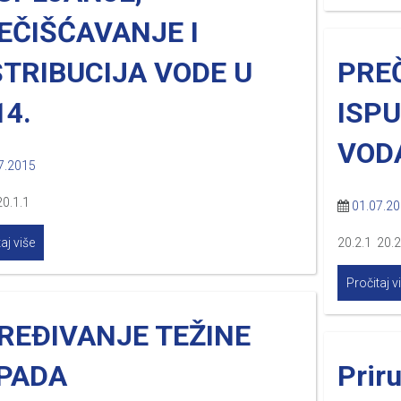
EČIŠĆAVANJE I
STRIBUCIJA VODE U
PRE
14.
ISP
VODA
7.2015
20.1.1
01.07.2
aj više
20.2.1 20.2
Pročitaj v
REÐIVANJE TEŽINE
PADA
Priru