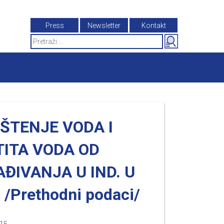
Press
Newsletter
Kontakt
Search
for:
ŠTENJE VODA I
TITA VODA OD
ĐIVANJA U IND. U
 /Prethodni podaci/