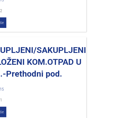
015
.2
iše
KUPLJENI/SAKUPLJENI
LOŽENI KOM.OTPAD U
.-Prethodni pod.
015
.1
iše