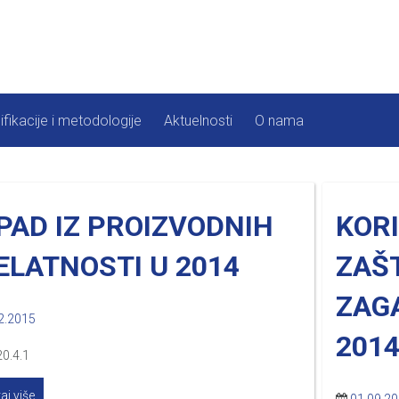
ifikacije i metodologije
Aktuelnosti
O nama
PAD IZ PROIZVODNIH
KORI
ELATNOSTI U 2014
ZAŠ
ZAGA
2.2015
2014
20.4.1
aj više