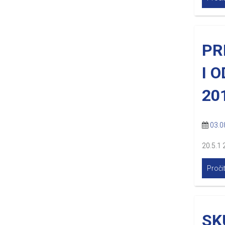
PR
I 
20
03.0
20.5.1 
Pročit
SK