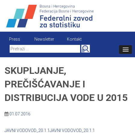
Skip
to
content
Press
Newsletter
Kontakt
Search
for:
SKUPLJANJE,
PREČIŠĆAVANJE I
DISTRIBUCIJA VODE U 2015
01.07.2016
JAVNI VODOVOD_20.1.1
JAVNI VODOVOD_20.1.1