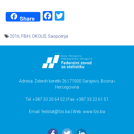
Facebook
Twitter
Share
2016
,
FBiH
,
OKOLIŠ
,
Saopćenja
Navigacija
članaka
Adresa: Zelenih beretki 26 | 71000 Sarajevo, Bosna i
Hercegovina
Tel: +387 33 20 64 52 | Fax: +387 33 22 61 51
Email:
fedstat@fzs.ba
| Web: www.fzs.ba