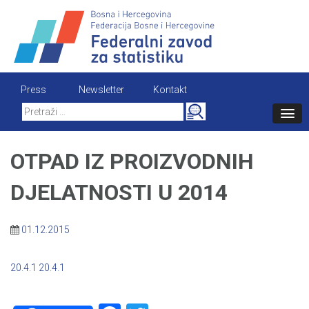
Skip
to
content
Press
Newsletter
Kontakt
Search
for:
OTPAD IZ PROIZVODNIH
DJELATNOSTI U 2014
01.12.2015
20.4.1
20.4.1