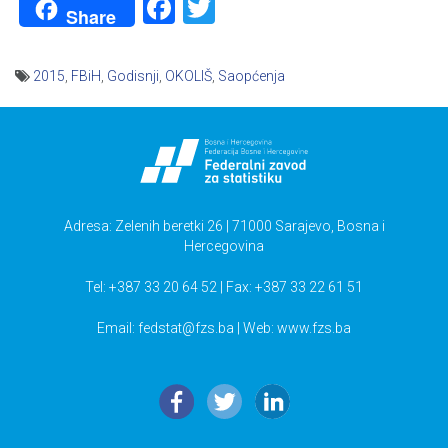
Facebook
Twitter
Share
2015
,
FBiH
,
Godisnji
,
OKOLIŠ
,
Saopćenja
Navigacija
članaka
Adresa: Zelenih beretki 26 | 71000 Sarajevo, Bosna i
Hercegovina
Tel: +387 33 20 64 52 | Fax: +387 33 22 61 51
Email:
fedstat@fzs.ba
| Web: www.fzs.ba