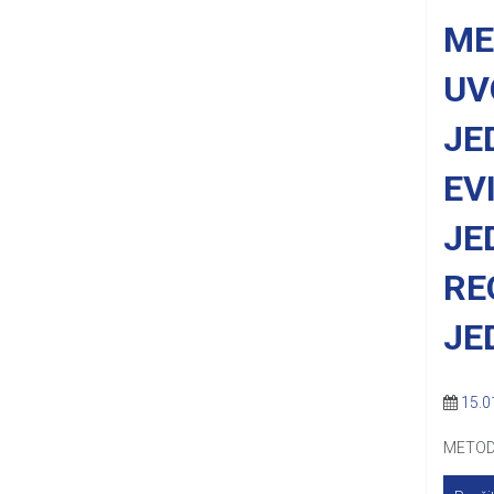
ME
UV
JE
EV
JE
RE
JE
15.0
METOD