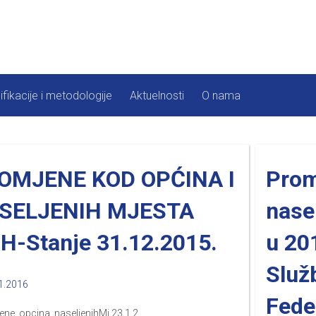
ifikacije i metodologije
Aktuelnosti
O nama
OMJENE KOD OPĆINA I
Prom
SELJENIH MJESTA
nase
iH-Stanje 31.12.2015.
u 20
Služ
1.2016
Fede
ne_opcina_naseljenihMj 23.1.2