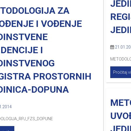
JED
TODOLOGIJA ZA
REG
OĐENJE I VOĐENJE
JED
DINSTVENE
IDENCIJE I
21.01.2
METODOLO
DINSTVENOG
Pročitaj v
GISTRA PROSTORNIH
DINICA-DOPUNA
MET
1.2014
UVO
OLOGIJA_RPJ_FZS_DOPUNE
JED