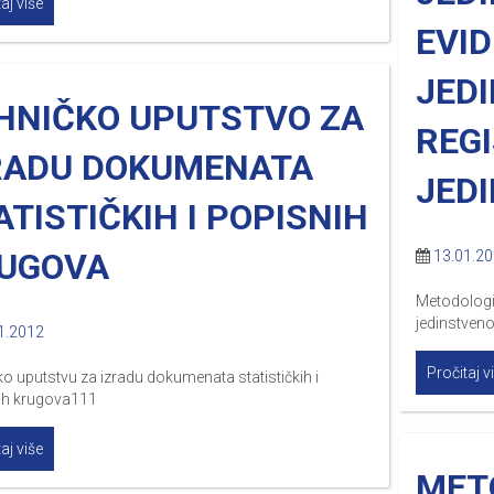
aj više
EVID
JED
HNIČKO UPUTSTVO ZA
REG
RADU DOKUMENATA
JEDI
ATISTIČKIH I POPISNIH
UGOVA
13.01.2
Metodologij
jedinstveno
1.2012
Pročitaj v
o uputstvu za izradu dokumenata statističkih i
ih krugova111
aj više
MET