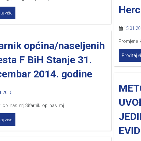
Herc
aj više
15.01.2
Promjene_
arnik općina/naseljenih
Pročitaj v
sta F BiH Stanje 31.
cembar 2014. godine
MET
1.2015
UVO
ik_op_nas_mj Sifarnik_op_nas_mj
JED
aj više
EVID