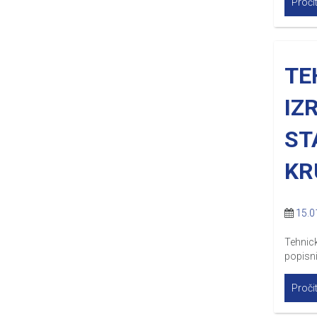
Pročit
TE
IZ
ST
KR
15.0
Tehnick
popisn
Pročit