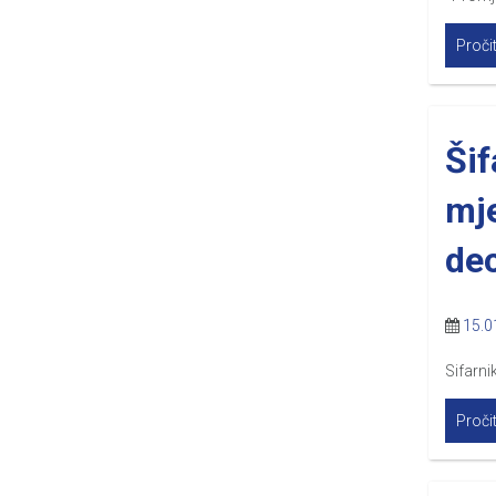
Pročit
Šif
mje
de
15.0
Sifarn
Pročit