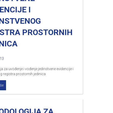
ENCIJE I
INSTVENOG
ISTRA PROSTORNIH
NICA
013
a za uvođenje i vođenje jedinstvene evidencije i
g registra prostornih jedinica
iše
ODOLOGIJA ZA