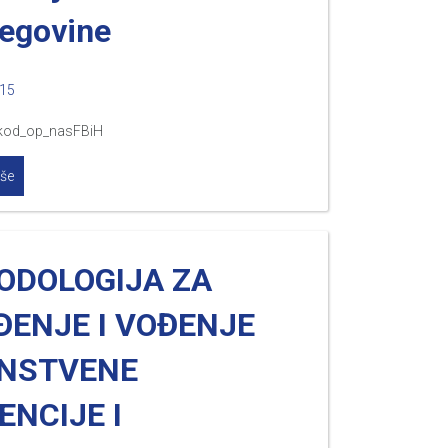
egovine
015
kod_op_nasFBiH
iše
ODOLOGIJA ZA
ĐENJE I VOĐENJE
INSTVENE
ENCIJE I