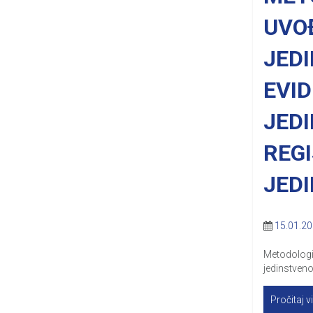
UVO
JED
EVID
JED
REG
JEDI
15.01.2
Metodologij
jedinstveno
Pročitaj v