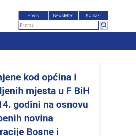
Press
Newsletter
Kontakt
Search
for:
jene kod općina i
ljenih mjesta u F BiH
14. godini na osnovu
benih novina
racije Bosne i