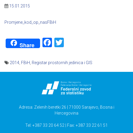
15.01.2015
Promjene_kod_op_nasFBiH
Facebook
Twitter
Share
2014
,
FBiH
,
Registar prostornih jedinica i GIS
Navigacija
članaka
Adresa: Zelenih beretki 26 | 71000 Sarajevo, Bosna i
Hercegovina
Tel: +387 33 20 64 52 | Fax: +387 33 22 61 51