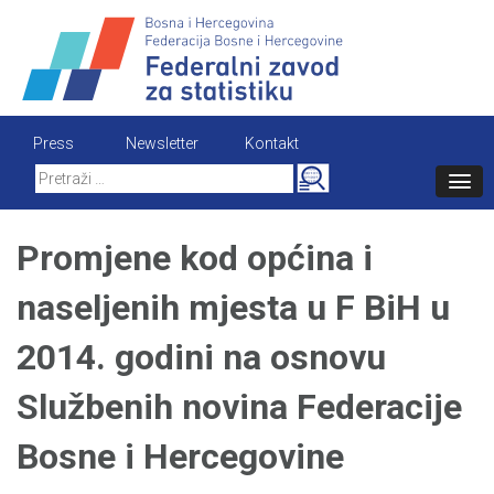
Skip
to
content
Press
Newsletter
Kontakt
Search
for:
Promjene kod općina i
naseljenih mjesta u F BiH u
2014. godini na osnovu
Službenih novina Federacije
Bosne i Hercegovine