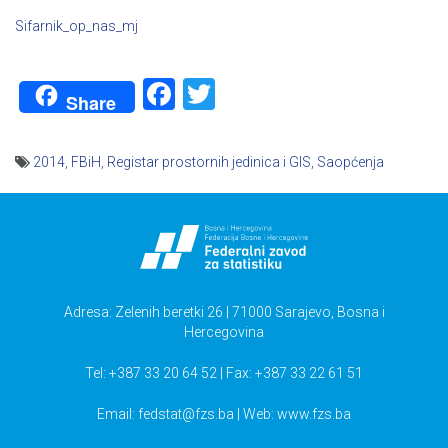
Sifarnik_op_nas_mj
Facebook
Twitter
Share
2014
,
FBiH
,
Registar prostornih jedinica i GIS
,
Saopćenja
Navigacija
članaka
Adresa: Zelenih beretki 26 | 71000 Sarajevo, Bosna i
Hercegovina
Tel: +387 33 20 64 52 | Fax: +387 33 22 61 51
Email:
fedstat@fzs.ba
| Web: www.fzs.ba