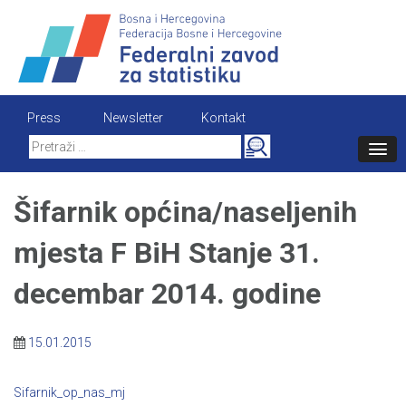
Skip
to
content
Press
Newsletter
Kontakt
Search
for:
Šifarnik općina/naseljenih
mjesta F BiH Stanje 31.
decembar 2014. godine
15.01.2015
Sifarnik_op_nas_mj