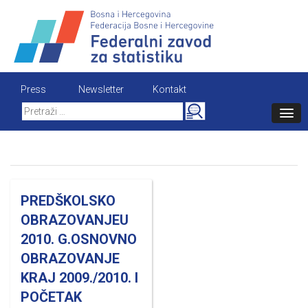
Skip
to
content
Press
Newsletter
Kontakt
Search
for:
PREDŠKOLSKO
OBRAZOVANJEU
2010. G.OSNOVNO
OBRAZOVANJE
KRAJ 2009./2010. I
POČETAK