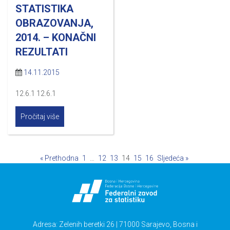
STATISTIKA
OBRAZOVANJA,
2014. – KONAČNI
REZULTATI
14.11.2015
12.6.1 12.6.1
Pročitaj više
« Prethodna
1
…
12
13
14
15
16
Sljedeća »
Adresa: Zelenih beretki 26 | 71000 Sarajevo, Bosna i