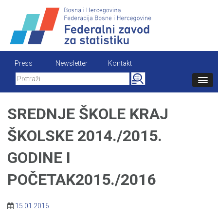
Skip
to
content
Press
Newsletter
Kontakt
Search
for:
SREDNJE ŠKOLE KRAJ
ŠKOLSKE 2014./2015.
GODINE I
POČETAK2015./2016
15.01.2016