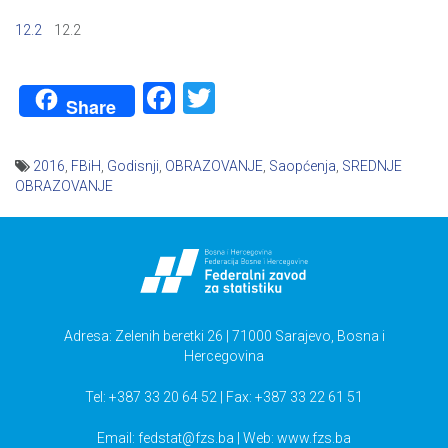
12.2
12.2
Facebook
Twitter
Share
2016
,
FBiH
,
Godisnji
,
OBRAZOVANJE
,
Saopćenja
,
SREDNJE
OBRAZOVANJE
Navigacija
članaka
Adresa: Zelenih beretki 26 | 71000 Sarajevo, Bosna i
Hercegovina
Tel: +387 33 20 64 52 | Fax: +387 33 22 61 51
Email:
fedstat@fzs.ba
| Web: www.fzs.ba