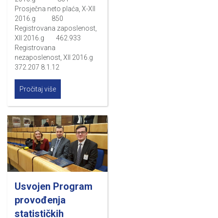
Prosječna neto plaća, X-XII
2016.g 850
Registrovana zaposlenost,
XII 2016.g 462.933
Registrovana
nezaposlenost, XII 2016.g
372.207 8.1.12
Pročitaj više
Usvojen Program
provođenja
statističkih