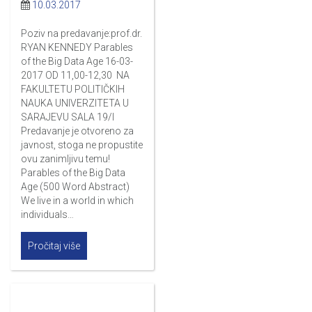
10.03.2017
Poziv na predavanje:prof.dr.
RYAN KENNEDY Parables
of the Big Data Age 16-03-
2017 OD 11,00-12,30 NA
FAKULTETU POLITIČKIH
NAUKA UNIVERZITETA U
SARAJEVU SALA 19/I
Predavanje je otvoreno za
javnost, stoga ne propustite
ovu zanimljivu temu!
Parables of the Big Data
Age (500 Word Abstract)
We live in a world in which
individuals…
Pročitaj više