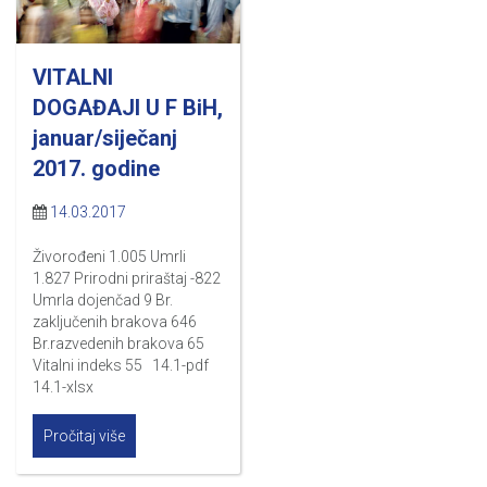
VITALNI
DOGAĐAJI U F BiH,
januar/siječanj
2017. godine
14.03.2017
Živorođeni 1.005 Umrli
1.827 Prirodni priraštaj -822
Umrla dojenčad 9 Br.
zaključenih brakova 646
Br.razvedenih brakova 65
Vitalni indeks 55 14.1-pdf
14.1-xlsx
Pročitaj više