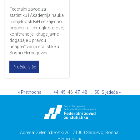
Federalni zavod za
statistiku i Akademija nauka
i umjetnosti BiH će zajedno
organizirati okrugle stolove,
konferencije i druge javne
događaje u pravcu
unapređivanja statistike u
Bosni i Hercegovini.
Pročitaj više
« Prethodna
1
…
44
45
46
47
48
…
50
Sljedeća »
Adresa: Zelenih beretki 26 | 71000 Sarajevo, Bosna i
Hercegovina