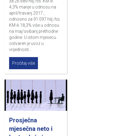
za 26.689 hilj./tis. KM ili
4,3% manje u odnosu na
april/travanj 2017.,
odnosno za 91.097 hilj./tis.
KM ili 18,3% više u odnosu
na maj/svibanj prethodne
godine. U istom mjesecu
ostvaren je uvoz u
vrijednosti…
Pročitaj više
Prosječna
mjesečna neto i