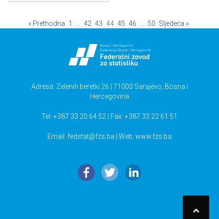
« Prethodna
1
…
42
43
44
45
46
…
50
Sljedeća »
Adresa: Zelenih beretki 26 | 71000 Sarajevo, Bosna i
Hercegovina
Tel: +387 33 20 64 52 | Fax: +387 33 22 61 51
Email:
fedstat@fzs.ba
| Web: www.fzs.ba