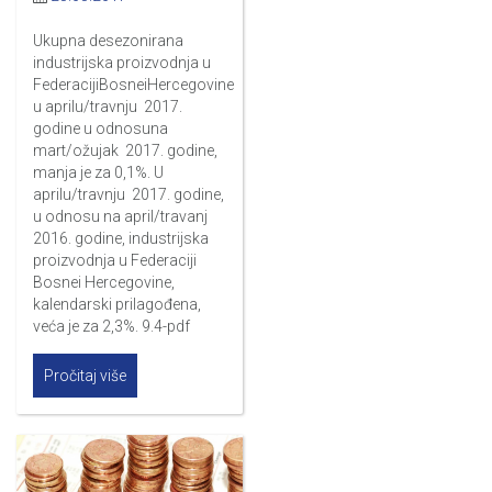
Ukupna desezonirana
industrijska proizvodnja u
FederacijiBosneiHercegovine
u aprilu/travnju 2017.
godine u odnosuna
mart/ožujak 2017. godine,
manja je za 0,1%. U
aprilu/travnju 2017. godine,
u odnosu na april/travanj
2016. godine, industrijska
proizvodnja u Federaciji
Bosnei Hercegovine,
kalendarski prilagođena,
veća je za 2,3%. 9.4-pdf
Pročitaj više