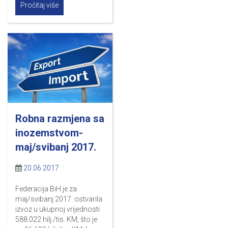
Pročitaj više
Robna razmjena sa
inozemstvom-
maj/svibanj 2017.
20.06.2017
Federacija BiH je za
maj/svibanj 2017. ostvarila
izvoz u ukupnoj vrijednosti
588.022 hilj./tis. KM, što je