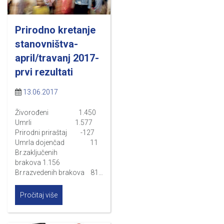
Prirodno kretanje
stanovništva-
april/travanj 2017-
prvi rezultati
13.06.2017
Živorođeni 1.450
Umrli 1.577
Prirodni priraštaj -127
Umrla dojenčad 11
Br.zaključenih
brakova 1.156
Br.razvedenih brakova 81…
Pročitaj više