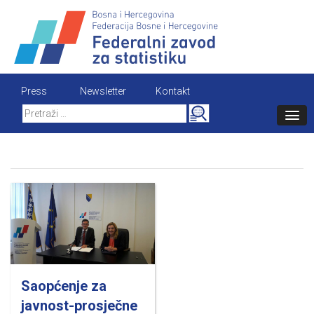
Skip
to
content
Press
Newsletter
Kontakt
Search
for:
Saopćenje za
javnost-prosječne