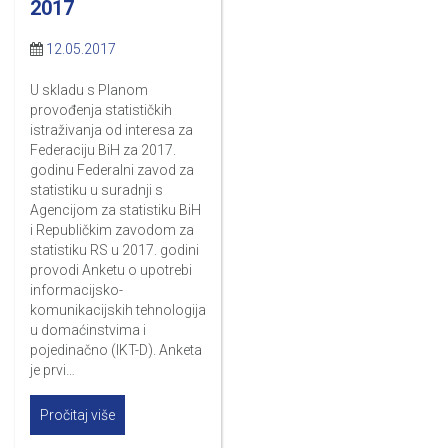
2017
12.05.2017
U skladu s Planom
provođenja statističkih
istraživanja od interesa za
Federaciju BiH za 2017.
godinu Federalni zavod za
statistiku u suradnji s
Agencijom za statistiku BiH
i Republičkim zavodom za
statistiku RS u 2017. godini
provodi Anketu o upotrebi
informacijsko-
komunikacijskih tehnologija
u domaćinstvima i
pojedinačno (IKT-D). Anketa
je prvi…
Pročitaj više