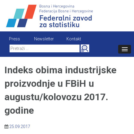
Skip
to
content
Press
Newsletter
Kontakt
Search
for:
Indeks obima industrijske
proizvodnje u FBiH u
augustu/kolovozu 2017.
godine
25.09.2017