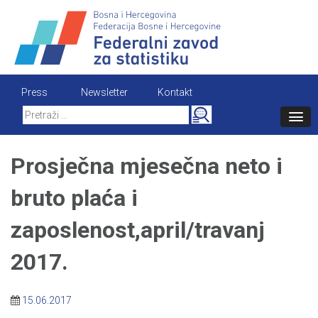
Skip
to
content
Press
Newsletter
Kontakt
Search
for:
Prosječna mjesečna neto i
bruto plaća i
zaposlenost,april/travanj
2017.
15.06.2017