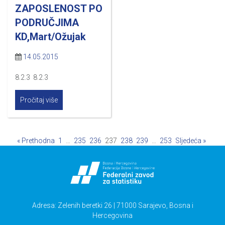
ZAPOSLENOST PO
PODRUČJIMA
KD,Mart/Ožujak
14.05.2015
8.2.3 8.2.3
Pročitaj više
« Prethodna
1
…
235
236
237
238
239
…
253
Sljedeća »
Adresa: Zelenih beretki 26 | 71000 Sarajevo, Bosna i
Hercegovina