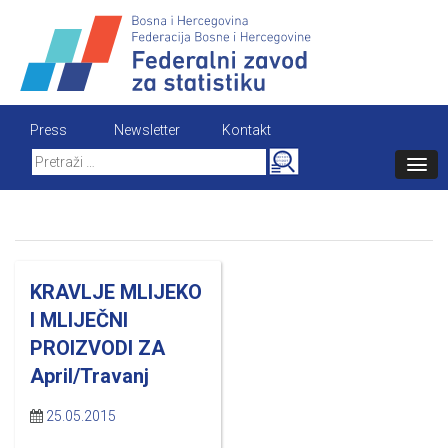
Skip
to
content
Press
Newsletter
Kontakt
Search
for:
KRAVLJE MLIJEKO
I MLIJEČNI
PROIZVODI ZA
April/Travanj
25.05.2015