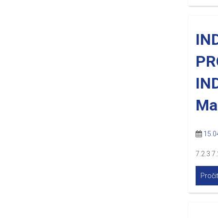
IN
PR
IN
Ma
15.0
7.2.3 7.
Pročit