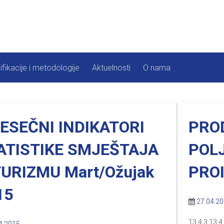
ifikacije i metodologije
Aktuelnosti
O nama
ESEČNI INDIKATORI
PRO
ATISTIKE SMJEŠTAJA
POL
TURIZMU Mart/Ožujak
PROI
15
27.04.2
13.4.3 13.4