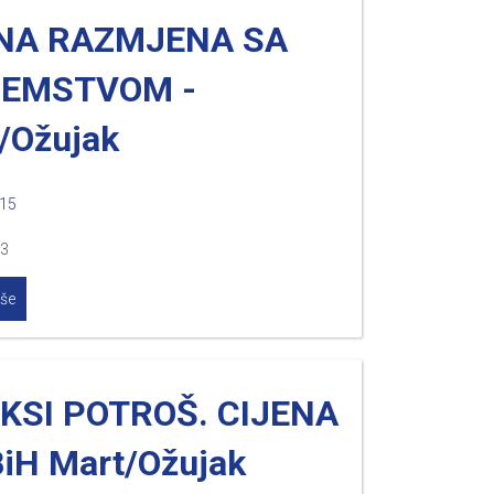
NA RAZMJENA SA
ZEMSTVOM -
/Ožujak
015
.3
iše
KSI POTROŠ. CIJENA
BiH Mart/Ožujak