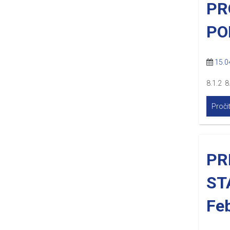
PR
PO
15.0
8.1.2 8
Pročit
PR
ST
Feb