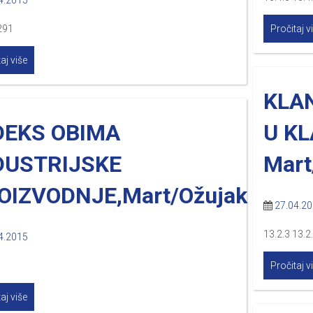
4.2015
291
Pročitaj v
aj više
KLAN
DEKS OBIMA
U K
DUSTRIJSKE
Mart
OIZVODNJE,Mart/Ožujak
27.04.2
13.2.3 13.2
4.2015
Pročitaj v
aj više