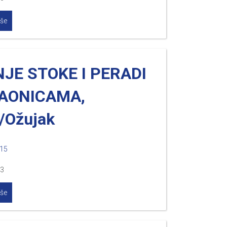
iše
JE STOKE I PERADI
LAONICAMA,
/Ožujak
015
.3
iše