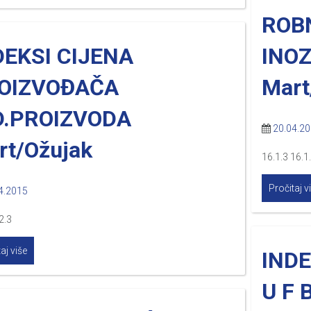
ROB
DEKSI CIJENA
INO
OIZVOĐAČA
Mart
D.PROIZVODA
20.04.2
rt/Ožujak
16.1.3 16.1
Pročitaj v
4.2015
2.3
aj više
INDE
U F 