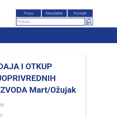
Press
Newsletter
Kontakt
Search
for:
DAJA I OTKUP
JOPRIVREDNIH
ZVODA Mart/Ožujak
015
.3