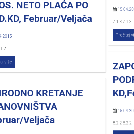
OS. NETO PLAĆA PO
15.04.2
D.KD, Februar/Veljača
7.1.3 7.1.3
Pročitaj v
4.2015
.1.2
aj više
ZAP
POD
IRODNO KRETANJE
KD,F
ANOVNIŠTVA
15.04.2
ruar/Veljača
8.2.2 8.2.2