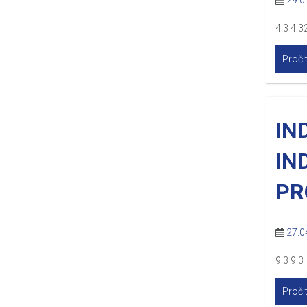
29.0
4.3 4.3
Pročit
IN
IN
PR
27.0
9.3 9.3
Pročit