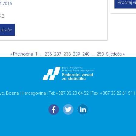
Pročitaj v
4.2015
4.2
aj više
« Prethodna
1
…
236
237
238
239
240
…
253
Sljedeća »
vo, Bosna i Hercegovina | Tel: +387 33 20 64 52 | Fax: +387 33 22 61 51 |