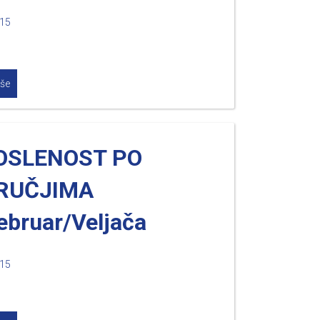
015
iše
OSLENOST PO
RUČJIMA
ebruar/Veljača
015