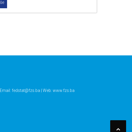
iše
 Email:
fedstat@fzs.ba
| Web: www.fzs.ba