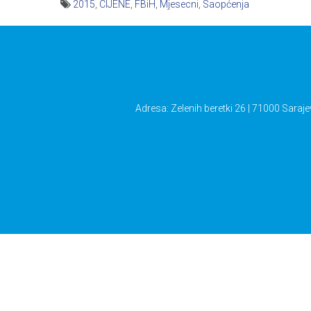
2015
,
CIJENE
,
FBiH
,
Mjesecni
,
Saopćenja
Navigacija
članaka
Adresa: Zelenih beretki 26 | 71000 Saraje