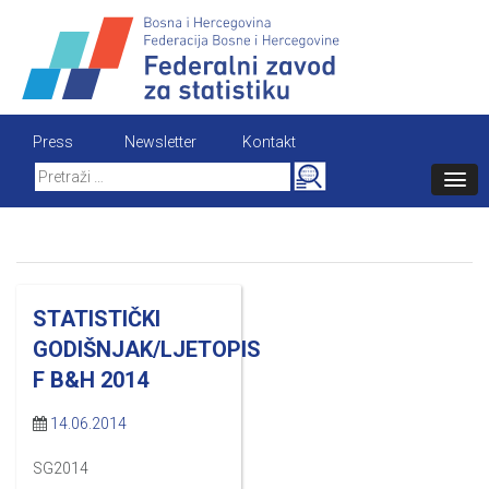
Skip
to
content
Press
Newsletter
Kontakt
Search
for:
STATISTIČKI
GODIŠNJAK/LJETOPIS
F B&H 2014
14.06.2014
SG2014