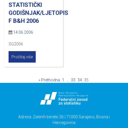
STATISTIČKI
GODIŠNJAK/LJETOPIS
F B&H 2006
14.06.2006
SG2006
Pročitaj više
« Prethodna
1
…
33
34
35
Adresa: Zelenih beretki 26 | 71000 Sarajevo, Bosna i
Hercegovina