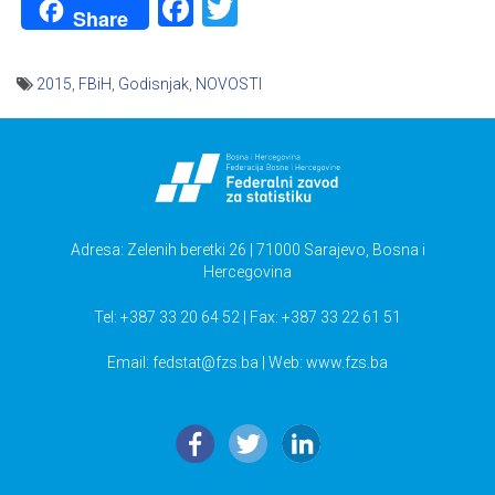
Facebook
Twitter
Share
2015
,
FBiH
,
Godisnjak
,
NOVOSTI
Navigacija
članaka
Adresa: Zelenih beretki 26 | 71000 Sarajevo, Bosna i
Hercegovina
Tel: +387 33 20 64 52 | Fax: +387 33 22 61 51
Email:
fedstat@fzs.ba
| Web: www.fzs.ba