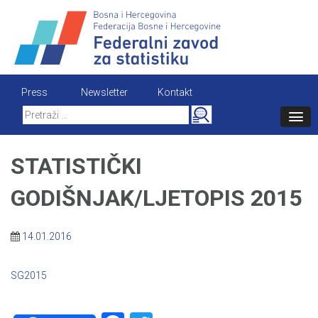
Skip
to
content
Press
Newsletter
Kontakt
Search
for:
STATISTIČKI
GODIŠNJAK/LJETOPIS 2015
14.01.2016
SG2015