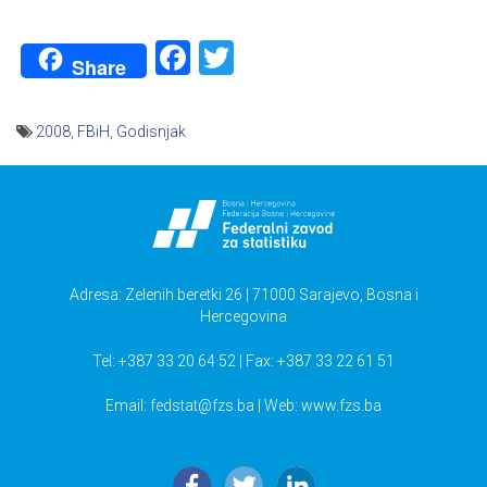
Facebook
Twitter
Share
2008
,
FBiH
,
Godisnjak
Navigacija
članaka
Adresa: Zelenih beretki 26 | 71000 Sarajevo, Bosna i
Hercegovina
Tel: +387 33 20 64 52 | Fax: +387 33 22 61 51
Email:
fedstat@fzs.ba
| Web: www.fzs.ba