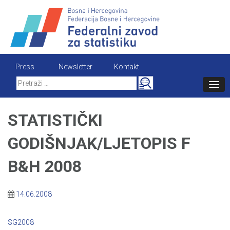
Skip
to
content
Press
Newsletter
Kontakt
Search
for:
STATISTIČKI
GODIŠNJAK/LJETOPIS F
B&H 2008
14.06.2008
SG2008