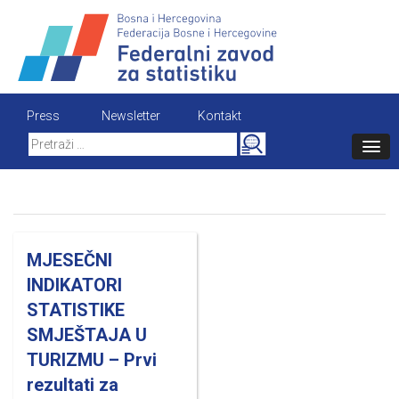
Skip
to
content
Press
Newsletter
Kontakt
Search
for:
MJESEČNI
INDIKATORI
STATISTIKE
SMJEŠTAJA U
TURIZMU – Prvi
rezultati za