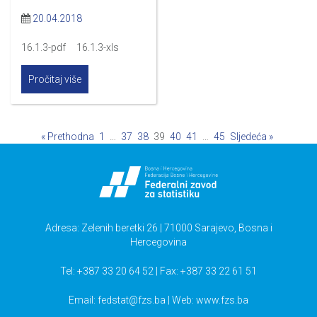
20.04.2018
16.1.3-pdf 16.1.3-xls
Pročitaj više
« Prethodna
1
…
37
38
39
40
41
…
45
Sljedeća »
Adresa: Zelenih beretki 26 | 71000 Sarajevo, Bosna i
Hercegovina
Tel: +387 33 20 64 52 | Fax: +387 33 22 61 51
Email:
fedstat@fzs.ba
| Web: www.fzs.ba