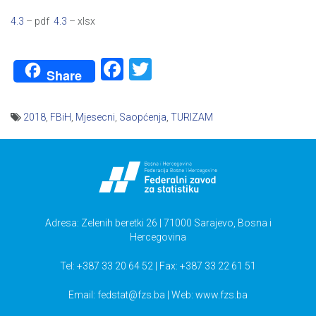
4.3
– pdf
4.3
– xlsx
Facebook
Twitter
Share
2018
,
FBiH
,
Mjesecni
,
Saopćenja
,
TURIZAM
Navigacija
članaka
Adresa: Zelenih beretki 26 | 71000 Sarajevo, Bosna i
Hercegovina
Tel: +387 33 20 64 52 | Fax: +387 33 22 61 51
Email:
fedstat@fzs.ba
| Web: www.fzs.ba