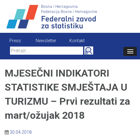
Skip
to
content
Press
Newsletter
Kontakt
Search
for:
MJESEČNI INDIKATORI
STATISTIKE SMJEŠTAJA U
TURIZMU – Prvi rezultati za
mart/ožujak 2018
30.04.2018