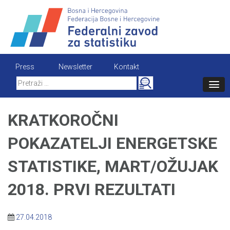
Skip
to
content
Press
Newsletter
Kontakt
Search
for:
KRATKOROČNI
POKAZATELJI ENERGETSKE
STATISTIKE, MART/OŽUJAK
2018. PRVI REZULTATI
27.04.2018