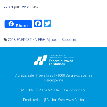
22.2.3
-pdf
22.2.3
-xlsx
Facebook
Twitter
Share
2018
,
ENERGETIKA
,
FBiH
,
Mjesecni
,
Saopćenja
Navigacija
članaka
Adresa: Zelenih beretki 26 | 71000 Sarajevo, Bosna i
Hercegovina
Tel: +387 33 20 64 52 | Fax: +387 33 22 61 51
Email:
fedstat@fzs.ba
| Web: www.fzs.ba