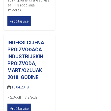
2017. godine, cijene su više
za 1,1% (godišnja
inflacija).
Pročitaj više
INDEKSI CIJENA
PROIZVOĐAČA
INDUSTRIJSKIH
PROIZVODA,
MART/OŽUJAK
2018. GODINE
16.04.2018
7.2.3-pdf 7.2.3-xls
Pročitaj više