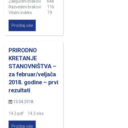
Zaključeni brakovi 648
Razvedeni brakovi 116
Vitalni indeks 79
Pročitaj više
PRIRODNO
KRETANJE
STANOVNIŠTVA –
za februar/veljača
2018. godine – prvi
rezultati
13.04.2018
14.2-pdf 14.2-xlsx
Pročitaj više