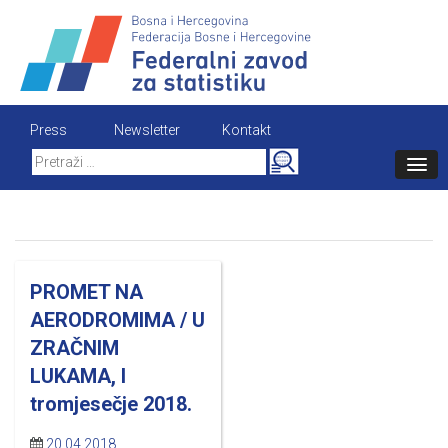
Skip
to
content
Press
Newsletter
Kontakt
Search
for:
PROMET NA
AERODROMIMA / U
ZRAČNIM
LUKAMA, I
tromjesečje 2018.
20.04.2018