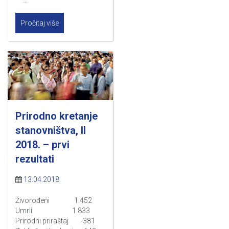
…
Pročitaj više
Prirodno kretanje
stanovništva, II
2018. – prvi
rezultati
13.04.2018
Živorođeni 1.452
Umrli 1.833
Prirodni priraštaj -381