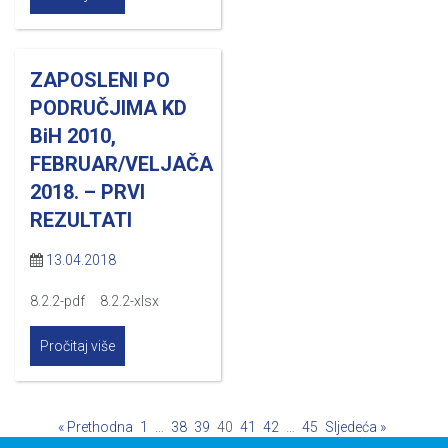
ZAPOSLENI PO
PODRUČJIMA KD
BiH 2010,
FEBRUAR/VELJAČA
2018. – PRVI
REZULTATI
13.04.2018
8.2.2-pdf 8.2.2-xlsx
Pročitaj više
« Prethodna
1
…
38
39
40
41
42
…
45
Sljedeća »