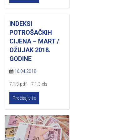
INDEKSI
POTROŠAČKIH
CIJENA – MART /
OŽUJAK 2018.
GODINE
16.04.2018
7.1.3-pdf 7.1.3-xls
Pročitaj više