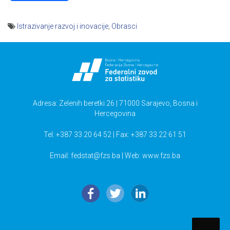
Istrazivanje razvoj i inovacije
,
Obrasci
Navigacija
članaka
Adresa: Zelenih beretki 26 | 71000 Sarajevo, Bosna i
Hercegovina
Tel: +387 33 20 64 52 | Fax: +387 33 22 61 51
Email:
fedstat@fzs.ba
| Web: www.fzs.ba