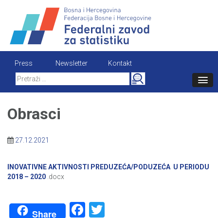
Skip
to
content
Press
Newsletter
Kontakt
Search
for:
Obrasci
27.12.2021
INOVATIVNE AKTIVNOSTI PREDUZEĆA/PODUZEĆA U PERIODU
2018 – 2020
.docx
Facebook
Twitter
Share