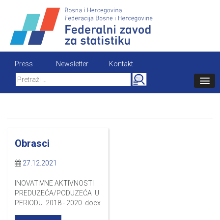
Skip
to
content
Press
Newsletter
Kontakt
Search
for:
Obrasci
27.12.2021
INOVATIVNE AKTIVNOSTI
PREDUZEĆA/PODUZEĆA U
PERIODU 2018 - 2020 .docx