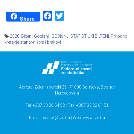
Facebook
Twitter
Share
2020
,
Bilteni
,
Godisnji
,
GODIŠNJI STATISTIČKI BILTENI
,
Prirodno
kretanje stanovništva i brakovi
Navigacija
članaka
Adresa: Zelenih beretki 26 | 71000 Sarajevo, Bosna i
Hercegovina
Tel: +387 33 20 64 52 | Fax: +387 33 22 61 51
Email:
fedstat@fzs.ba
| Web: www.fzs.ba