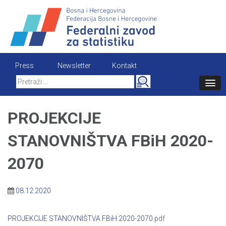
Skip
to
content
Press
Newsletter
Kontakt
Search
for:
PROJEKCIJE
STANOVNIŠTVA FBiH 2020-
2070
08.12.2020
PROJEKCIJE STANOVNIŠTVA FBiH 2020-2070
.pdf