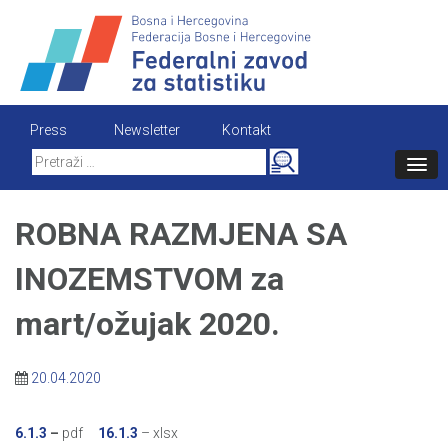
Skip
to
content
Press
Newsletter
Kontakt
Search
for:
ROBNA RAZMJENA SA
INOZEMSTVOM za
mart/ožujak 2020.
20.04.2020
6.1.3
–
pdf
16.1.3
– xlsx