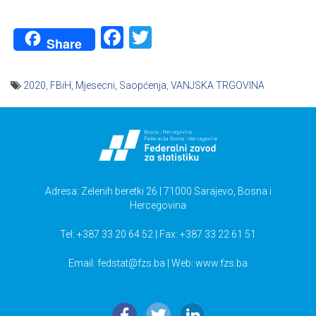
Facebook
Twitter
Share
2020
,
FBiH
,
Mjesecni
,
Saopćenja
,
VANJSKA TRGOVINA
Navigacija
članaka
Adresa: Zelenih beretki 26 | 71000 Sarajevo, Bosna i
Hercegovina
Tel: +387 33 20 64 52 | Fax: +387 33 22 61 51
Email:
fedstat@fzs.ba
| Web: www.fzs.ba