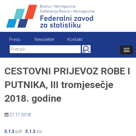
Skip
to
content
Press
Newsletter
Kontakt
Search
for:
CESTOVNI PRIJEVOZ ROBE I
PUTNIKA, III tromjesečje
2018. godine
27.11.2018
5.1.3
-pdf
5.1.3
-xls