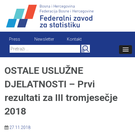
Skip
to
content
Press
Newsletter
Kontakt
Search
for:
OSTALE USLUŽNE
DJELATNOSTI – Prvi
rezultati za III tromjesečje
2018
27.11.2018