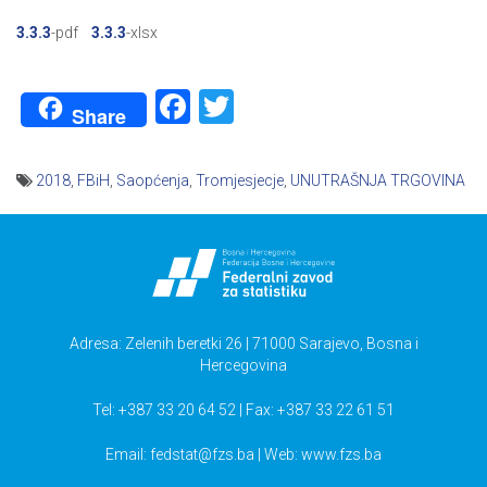
3.3.3
-pdf
3.3.3
-xlsx
Facebook
Twitter
Share
2018
,
FBiH
,
Saopćenja
,
Tromjesjecje
,
UNUTRAŠNJA TRGOVINA
Navigacija
članaka
Adresa: Zelenih beretki 26 | 71000 Sarajevo, Bosna i
Hercegovina
Tel: +387 33 20 64 52 | Fax: +387 33 22 61 51
Email:
fedstat@fzs.ba
| Web: www.fzs.ba