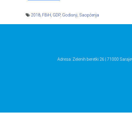
2018
,
FBiH
,
GDP
,
Godisnji
,
Saopćenja
Navigacija
članaka
Adresa: Zelenih beretki 26 | 71000 Saraje