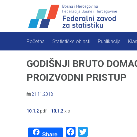
Skip
to
content
Početna
Statističke oblasti
Publikacije
Klas
GODIŠNJI BRUTO DOMAĆ
PROIZVODNI PRISTUP
21.11.2018
10.1.2
-pdf
10.1.2
-xls
Facebook
Twitter
Share