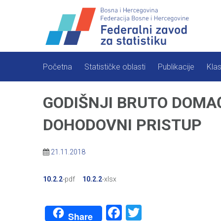
Skip
to
content
Početna
Statističke oblasti
Publikacije
Klas
GODIŠNJI BRUTO DOMAĆ
DOHODOVNI PRISTUP
21.11.2018
10.2.2
-pdf
10.2.2
-xlsx
Facebook
Twitter
Share