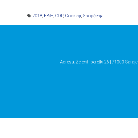
2018
,
FBiH
,
GDP
,
Godisnji
,
Saopćenja
Navigacija
članaka
Adresa: Zelenih beretki 26 | 71000 Saraje