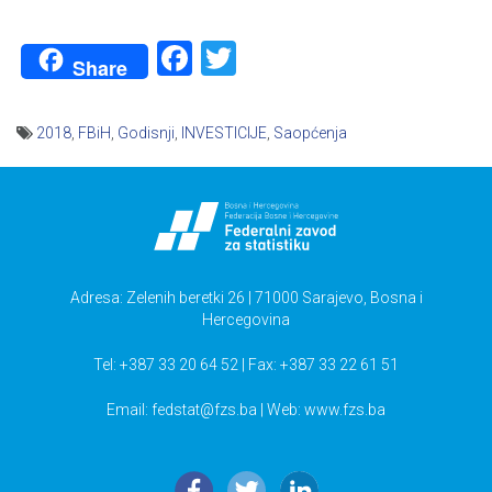
Facebook
Twitter
Share
2018
,
FBiH
,
Godisnji
,
INVESTICIJE
,
Saopćenja
Navigacija
članaka
Adresa: Zelenih beretki 26 | 71000 Sarajevo, Bosna i
Hercegovina
Tel: +387 33 20 64 52 | Fax: +387 33 22 61 51
Email:
fedstat@fzs.ba
| Web: www.fzs.ba