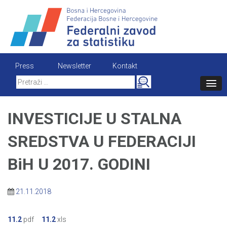
Skip
to
content
Press
Newsletter
Kontakt
Search
for:
INVESTICIJE U STALNA
SREDSTVA U FEDERACIJI
BiH U 2017. GODINI
21.11.2018
11.2
pdf
11.2
xls