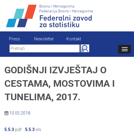
Skip
to
content
Press
Newsletter
Kontakt
Search
for:
GODIŠNJI IZVJEŠTAJ O
CESTAMA, MOSTOVIMA I
TUNELIMA, 2017.
10.05.2018
5.5.3
-pdf
5.5.3
-xls