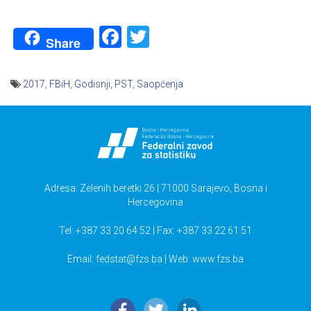
Facebook
Twitter
Share
2017
,
FBiH
,
Godisnji
,
PST
,
Saopćenja
Navigacija
članaka
Adresa: Zelenih beretki 26 | 71000 Sarajevo, Bosna i
Hercegovina
Tel: +387 33 20 64 52 | Fax: +387 33 22 61 51
Email:
fedstat@fzs.ba
| Web: www.fzs.ba