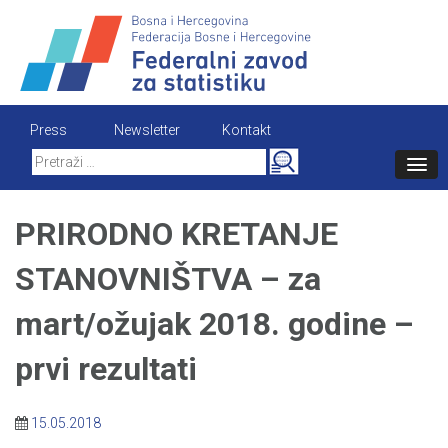
Skip
to
content
Press
Newsletter
Kontakt
Search
for:
PRIRODNO KRETANJE
STANOVNIŠTVA – za
mart/ožujak 2018. godine –
prvi rezultati
15.05.2018