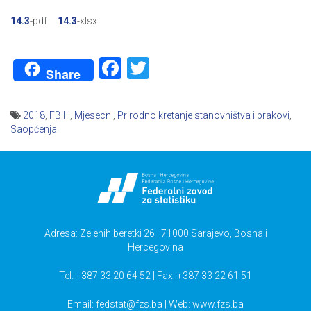
14.3
-pdf
14.3
-xlsx
Facebook
Twitter
Share
2018
,
FBiH
,
Mjesecni
,
Prirodno kretanje stanovništva i brakovi
,
Saopćenja
Navigacija
članaka
Adresa: Zelenih beretki 26 | 71000 Sarajevo, Bosna i
Hercegovina
Tel: +387 33 20 64 52 | Fax: +387 33 22 61 51
Email:
fedstat@fzs.ba
| Web: www.fzs.ba