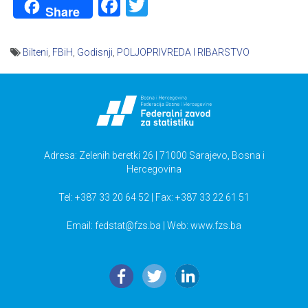
Facebook
Twitter
Share
Bilteni
,
FBiH
,
Godisnji
,
POLJOPRIVREDA I RIBARSTVO
Navigacija
članaka
Adresa: Zelenih beretki 26 | 71000 Sarajevo, Bosna i
Hercegovina
Tel: +387 33 20 64 52 | Fax: +387 33 22 61 51
Email:
fedstat@fzs.ba
| Web: www.fzs.ba