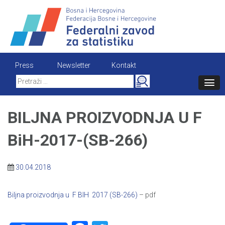
Skip
to
content
Press
Newsletter
Kontakt
Search
for:
BILJNA PROIZVODNJA U F
BiH-2017-(SB-266)
30.04.2018
Biljna proizvodnja u F BIH 2017 (SB-266)
– pdf