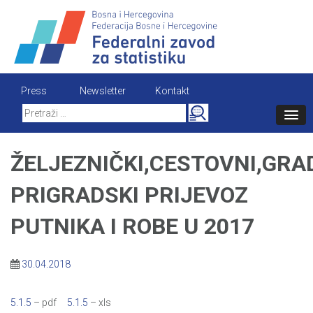
Skip
to
content
Press
Newsletter
Kontakt
Search
for:
ŽELJEZNIČKI,CESTOVNI,GRA
PRIGRADSKI PRIJEVOZ
PUTNIKA I ROBE U 2017
30.04.2018
5.1.5
– pdf
5.1.5
– xls