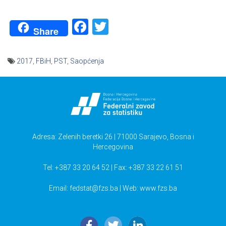
Facebook
Twitter
Share
2017
,
FBiH
,
PST
,
Saopćenja
Navigacija
članaka
Adresa: Zelenih beretki 26 | 71000 Sarajevo, Bosna i
Hercegovina
Tel: +387 33 20 64 52 | Fax: +387 33 22 61 51
Email:
fedstat@fzs.ba
| Web: www.fzs.ba