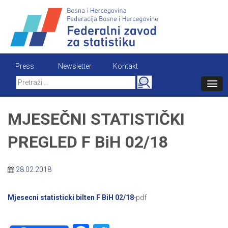
Skip
to
content
Press
Newsletter
Kontakt
Search
for:
MJESEČNI STATISTIČKI
PREGLED F BiH 02/18
28.02.2018
Mjesecni statisticki bilten F BiH 02/18
-pdf