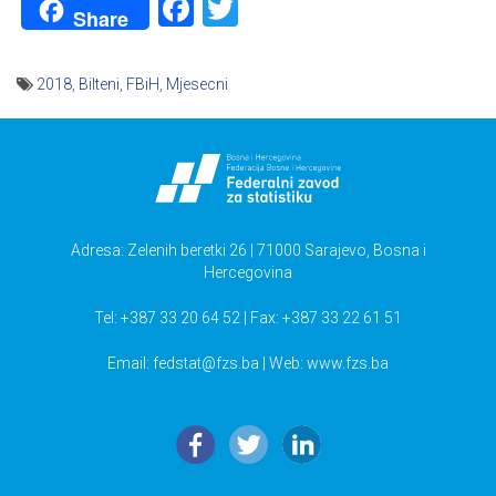
Facebook
Twitter
Share
2018
,
Bilteni
,
FBiH
,
Mjesecni
Navigacija
članaka
Adresa: Zelenih beretki 26 | 71000 Sarajevo, Bosna i
Hercegovina
Tel: +387 33 20 64 52 | Fax: +387 33 22 61 51
Email:
fedstat@fzs.ba
| Web: www.fzs.ba