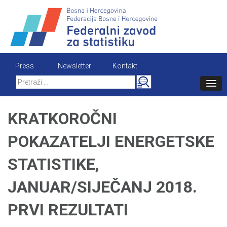
Skip
to
content
Press
Newsletter
Kontakt
Search
for:
KRATKOROČNI
POKAZATELJI ENERGETSKE
STATISTIKE,
JANUAR/SIJEČANJ 2018.
PRVI REZULTATI