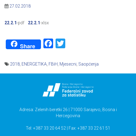
27.02.2018
22.2.1
-pdf
22.2.1
-xlsx
Facebook
Twitter
Share
2018
,
ENERGETIKA
,
FBiH
,
Mjesecni
,
Saopćenja
Navigacija
članaka
Adresa: Zelenih beretki 26 | 71000 Sarajevo, Bosna i
Hercegovina
Tel: +387 33 20 64 52 | Fax: +387 33 22 61 51