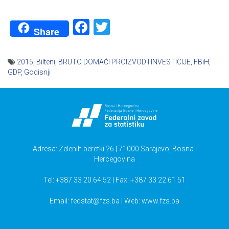
Facebook
Twitter
Share
2015
,
Bilteni
,
BRUTO DOMAĆI PROIZVOD I INVESTICIJE
,
FBiH
,
GDP
,
Godisnji
Navigacija
članaka
Adresa: Zelenih beretki 26 | 71000 Sarajevo, Bosna i
Hercegovina
Tel: +387 33 20 64 52 | Fax: +387 33 22 61 51
Email:
fedstat@fzs.ba
| Web: www.fzs.ba