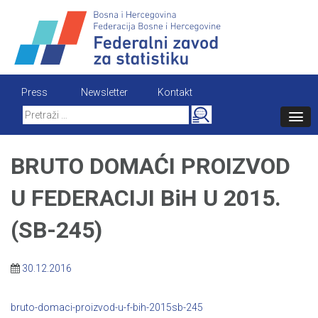
Skip
to
content
Press
Newsletter
Kontakt
Search
for:
BRUTO DOMAĆI PROIZVOD
U FEDERACIJI BiH U 2015.
(SB-245)
30.12.2016
bruto-domaci-proizvod-u-f-bih-2015sb-245