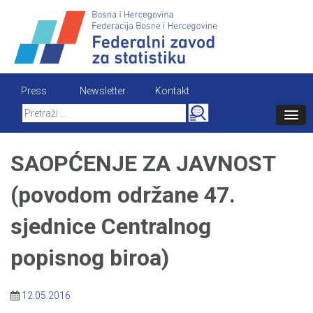
Skip
to
content
Press
Newsletter
Kontakt
Search
for:
SAOPĆENJE ZA JAVNOST
(povodom održane 47.
sjednice Centralnog
popisnog biroa)
12.05.2016