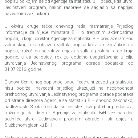
popisu po kojem se od Agencije za statistiku BiH očekuje da utvrdi
Jedinstveni program, nakon rasprave se saglasio sa naprijed
navedenim zaključkom.
U okviru druge tačke dnevnog reda razmatranje Prijedlog
informacije za Vijeće ministara BiH o trenutnim aktivnostima
popisa, u kojoj direktor Agencije za statistiku BiH predlaže izmjenu
zakonskog roka objave rezultata popisa kroz izmjenuZakona o
popisu, tražeći da se rok za objavu rezultata prolongira do kraja
godine, a da se ostavi rok za dodatna usaglašavanja u cilju
utvrđivanja Jedinstvenog programa obrade podataka do
01.07.2016. godine.
Članovi Centralnog popisnog biroa Federalni zavod za statistiku
nisu podržali navedeni prijedlog ukazujući na neophodnost
prethodnog utvrđivanja Jedinstvenog programa obrade podataka
od strane direktora Agencije za statistiku BiH shodno zakonskoj
nadležnosti. S obzirom da su se stekli svi potrebni preduslovi,
traženo je da direktor Agencije za statistiku BiH već naredne
sedmice utvrdi Jedinstveni program obrade i isti objavi u
Službenom glasniku BiH.
Na kraju rasprave je zaključeno da će direktor Agencije za statistiku