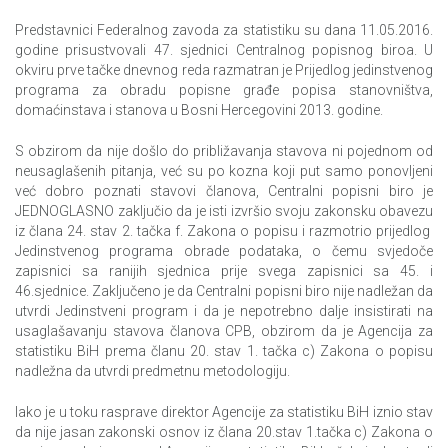
Predstavnici Federalnog zavoda za statistiku su dana 11.05.2016.
godine prisustvovali 47. sjednici Centralnog popisnog biroa. U
okviru prve tačke dnevnog reda razmatran je Prijedlog jedinstvenog
programa za obradu popisne građe popisa stanovništva,
domaćinstava i stanova u Bosni Hercegovini 2013. godine.
S obzirom da nije došlo do približavanja stavova ni pojednom od
neusaglašenih pitanja, već su po kozna koji put samo ponovljeni
već dobro poznati stavovi članova, Centralni popisni biro je
JEDNOGLASNO zaključio da je isti izvršio svoju zakonsku obavezu
iz člana 24. stav 2. tačka f. Zakona o popisu i razmotrio prijedlog
Jedinstvenog programa obrade podataka, o čemu svjedoče
zapisnici sa ranijih sjednica prije svega zapisnici sa 45. i
46.sjednice. Zaključeno je da Centralni popisni biro nije nadležan da
utvrdi Jedinstveni program i da je nepotrebno dalje insistirati na
usaglašavanju stavova članova CPB, obzirom da je Agencija za
statistiku BiH prema članu 20. stav 1. tačka c) Zakona o popisu
nadležna da utvrdi predmetnu metodologiju.
Iako je u toku rasprave direktor Agencije za statistiku BiH iznio stav
da nije jasan zakonski osnov iz člana 20.stav 1.tačka c) Zakona o