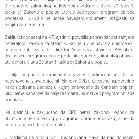
BiH shodno zakonskoj nadležnosti utvrđenoj u članu 20. stav 1.
tačka c) Zakona o popisu utvrditi Jedinstveni program obrade
podataka i ukoliko ne uspije navedeni dokument usaglasiti sa
svojim zamjenicima.
Zaključci doneseni na 47. sjednici potvdilisu opravdanost zahtjeva
Federalnog zavoda za statistiku koji je u više navrata i pismeno i
usmeno zahtijevao da direktor Agencijeza statistiku BiH utvrdi
Jedinstveni program obrade podataka shodno zakonskoj obavezi
utvrđenoj u članu 20.stav 1. tačka c) Zakona o popisu.
U cilju potpune informisanosti javnosti želimo istaći da su
neosnovane izjave pojedinih članova CPB-a iznesene neposredno
nakon održane sjednice u kojim jenavedeno da Centralni popisni
biro nema kapacitet da dalje razmatra Jedinstveni program obrade
podataka.
Na sjednici je zaključeno da CPB nema zakonski osnov za
utvrđivanje Jedinstvenog proograma obrade podataka, a ne da
nema kapacitet da ga razmatra.
U medijima se mogla čuti i neosnovana izjava da nas doneseni